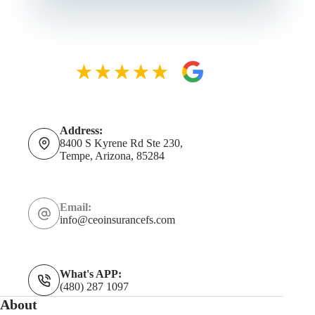
Address:
8400 S Kyrene Rd Ste 230,
Tempe, Arizona, 85284
Email:
info@ceoinsurancefs.com
What's APP:
(480) 287 1097
About