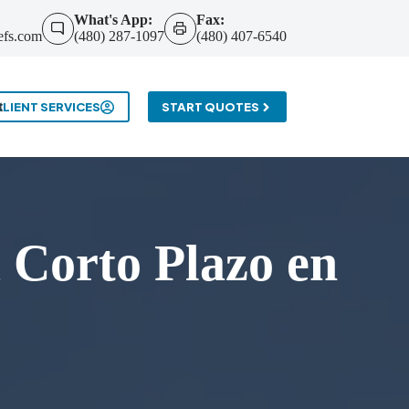
What's App:
Fax:
efs.com
(480) 287-1097
(480) 407-6540
t
CLIENT SERVICES
START QUOTES
 Corto Plazo en