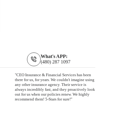
What's APP:
(480) 287 1097
"CEO Insurance & Financial Services has been
there for us, for years. We couldn't imagine using
any other insurance agency. Their service is
always incredibly fast, and they proactively look
out for us when our policies renew. We highly
recommend them! 5-Stars for sure!"