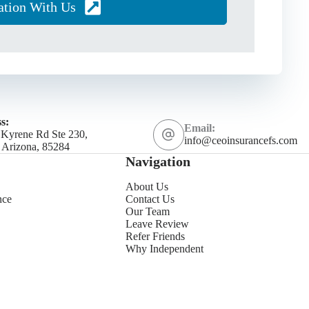
ation With Us
s:
Email:
 Kyrene Rd Ste 230,
info@ceoinsurancefs.com
 Arizona, 85284
Navigation
About Us
nce
Contact Us
Our Team
Leave Review
Refer Friends
Why Independent