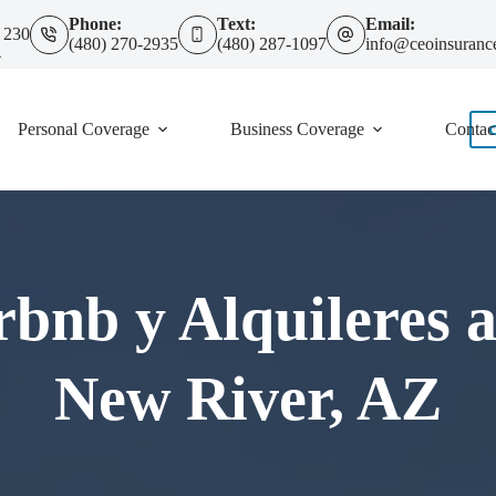
Phone:
Text:
Email:
 230
(480) 270-2935
(480) 287-1097
info@ceoinsuranc
4
Personal Coverage
Business Coverage
Contac
rbnb y Alquileres a
New River, AZ