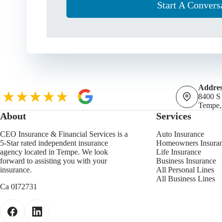
Start A Convers
Addres
8400 S
Tempe,
About
Services
CEO Insurance & Financial Services is a
Auto Insurance
5-Star rated independent insurance
Homeowners Insura
agency located in Tempe. We look
Life Insurance
forward to assisting you with your
Business Insurance
insurance.
All Personal Lines
All Business Lines
Ca 0I72731