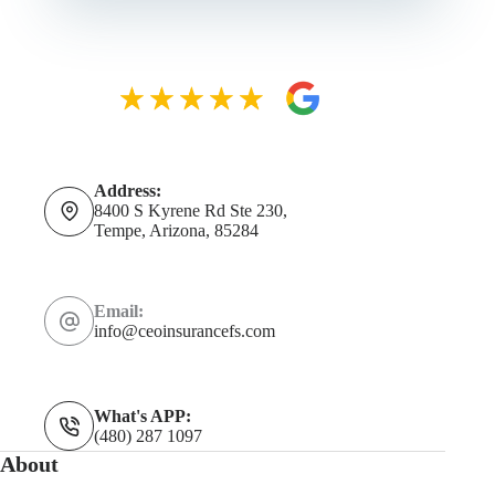
Address:
8400 S Kyrene Rd Ste 230,
Tempe, Arizona, 85284
Email:
info@ceoinsurancefs.com
What's APP:
(480) 287 1097
About