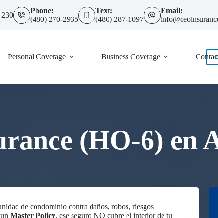
Phone:
Text:
Email:
 230
(480) 270-2935
(480) 287-1097
info@ceoinsuranc
4
Personal Coverage
Business Coverage
Contac
urance (HO-6) en 
nidad de condominio contra daños, robos, riesgos
a un
Master Policy
, ese seguro NO cubre el interior de tu