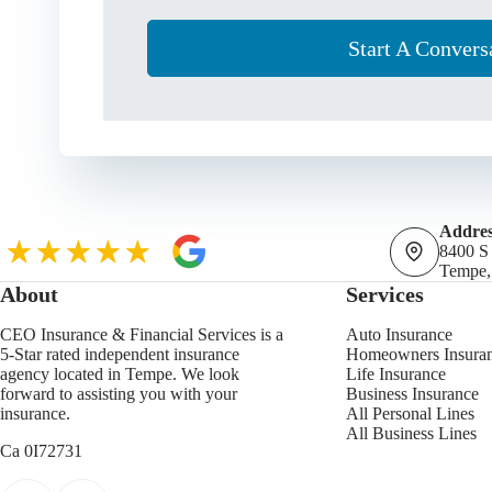
Start A Convers
Addres
8400 S
Tempe,
About
Services
CEO Insurance & Financial Services is a
Auto Insurance
5-Star rated independent insurance
Homeowners Insura
agency located in Tempe. We look
Life Insurance
forward to assisting you with your
Business Insurance
insurance.
All Personal Lines
All Business Lines
Ca 0I72731