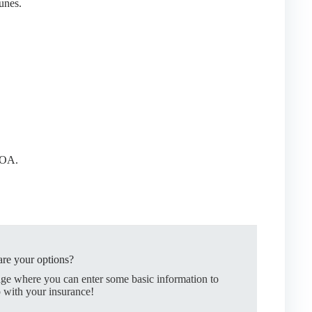
unes.
HOA.
re your options?
age where you can enter some basic information to
 with your insurance!