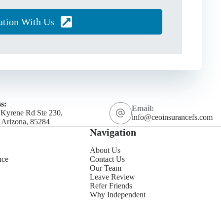
ation With Us
s:
Email:
 Kyrene Rd Ste 230,
info@ceoinsurancefs.com
 Arizona, 85284
Navigation
About Us
nce
Contact Us
Our Team
Leave Review
Refer Friends
Why Independent