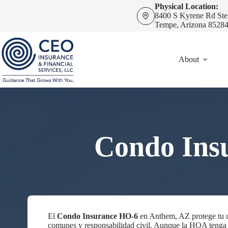
Skip
Physical Location:
to
8400 S Kyrene Rd Ste
content
Tempe, Arizona 8528
About
Condo Ins
El
Condo Insurance HO-6
en Anthem, AZ protege tu u
comunes y responsabilidad civil. Aunque la HOA teng