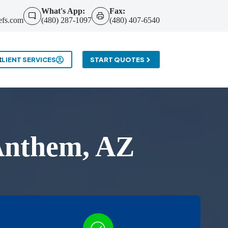
What's App:
Fax:
efs.com
(480) 287-1097
(480) 407-6540
t
CLIENT SERVICES
START QUOTES
Anthem, AZ