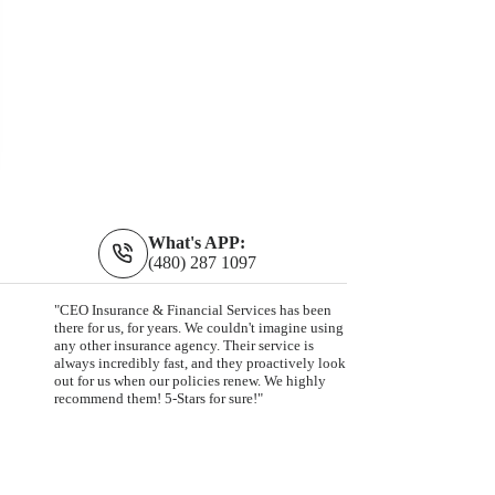
What's APP:
(480) 287 1097
"CEO Insurance & Financial Services has been
there for us, for years. We couldn't imagine using
any other insurance agency. Their service is
always incredibly fast, and they proactively look
out for us when our policies renew. We highly
recommend them! 5-Stars for sure!"