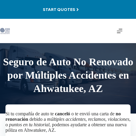
Skip
to
START QUOTES
content
Seguro de Auto No Renovado
por Múltiples Accidentes en
Ahwatukee, AZ
Si tu compañía de auto te
canceló
o te envió una carta de
no
renovación
debido a
múltiples accidentes
,
reclamos
,
violaciones
,
o
puntos en tu historial
, podemos ayudarte a obtener una nueva
póliza en Ahwatukee, AZ.