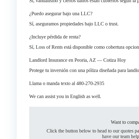
Sí, vandalismo y ciertos daños están cubiertos según la p
¿Puedo asegurar bajo una LLC?
Sí, aseguramos propiedades bajo LLC o trust.
¿Incluye pérdida de renta?
Sí, Loss of Rents está disponible como cobertura opcion
Landlord Insurance en Peoria, AZ — Cotiza Hoy
Protege tu inversión con una póliza diseñada para landlo
Llama o manda texto al 480-270-2935
We can assist you in English as well.
Want to compa
Click the button below to head to our quotes p
have our team help