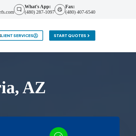
What's App:
Fax:
efs.com
(480) 287-1097
(480) 407-6540
t
CLIENT SERVICES
START QUOTES
ia, AZ