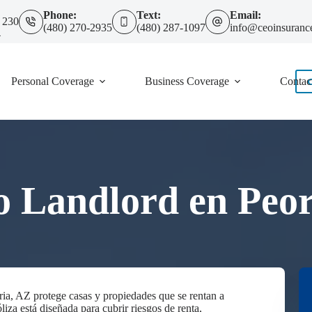
Phone:
Text:
Email:
 230
(480) 270-2935
(480) 287-1097
info@ceoinsuranc
4
Personal Coverage
Business Coverage
Contac
o Landlord en Peor
ria, AZ protege casas y propiedades que se rentan a
iza está diseñada para cubrir riesgos de renta,