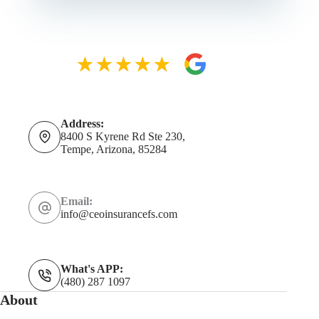
Address:
8400 S Kyrene Rd Ste 230,
Tempe, Arizona, 85284
Email:
info@ceoinsurancefs.com
What's APP:
(480) 287 1097
About