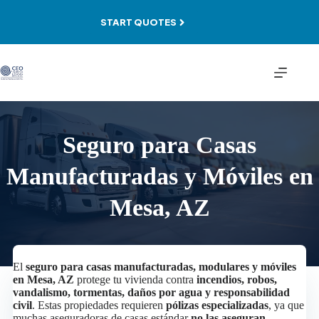
Skip
to
START QUOTES
content
Seguro para Casas
Manufacturadas y Móviles en
Mesa, AZ
El
seguro para casas manufacturadas, modulares y móviles
en Mesa, AZ
protege tu vivienda contra
incendios, robos,
vandalismo, tormentas, daños por agua y responsabilidad
civil
. Estas propiedades requieren
pólizas especializadas
, ya que
muchas aseguradoras de casas estándar
no las aseguran