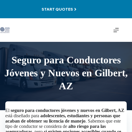
Skip
to
START QUOTES
content
Seguro para Conductores
Jóvenes y Nuevos en Gilbert,
AZ
El
seguro para conductores jóvenes y nuevos en Gilbert, AZ
está diseñado para
adolescentes, estudiantes y personas que
acaban de obtener su licencia de manejo
. Sabemos que este
tipo de conductor se considera de
alto riesgo para las
aseguradoras
, pero
sí existen opciones accesibles cuando se