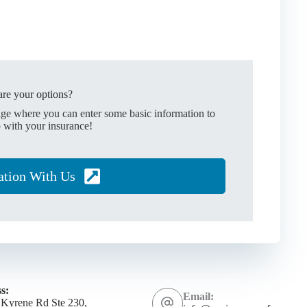
re your options?
age where you can enter some basic information to
 with your insurance!
ation With Us
s:
Email:
 Kyrene Rd Ste 230,