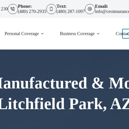
Phone:
Text:
Email:
 230
(480) 270-2935
(480) 287-1097
info@ceoinsuranc
4
Personal Coverage
Business Coverage
Contac
Manufactured & Mo
Litchfield Park, A