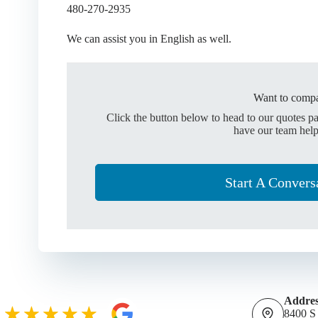
480-270-2935
We can assist you in English as well.
Want to compa
Click the button below to head to our quotes p
have our team help
Start A Convers
Addres
8400 S