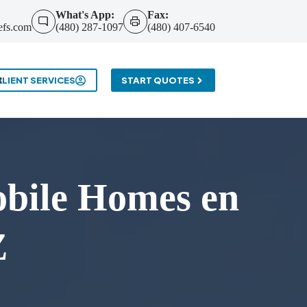
What's App:
Fax:
efs.com
(480) 287-1097
(480) 407-6540
t
CLIENT SERVICES
START QUOTES
bile Homes en
Z