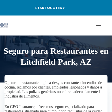
Skip
to
START QUOTES
content
Seguro para Restaurantes en
Litchfield Park, AZ
Operar un restaurante implica riesgos constantes: incendios de
cocina, reclamos por clientes, empleados lesionados y daños a
propiedad. Las pólizas genéricas no cubren adecuadamente la
industria de alimentos.
En CEO Insurance, ofrecemos seguro especializado para
restaurantes, diseñado para cumplir con requisitos de la ciudad,