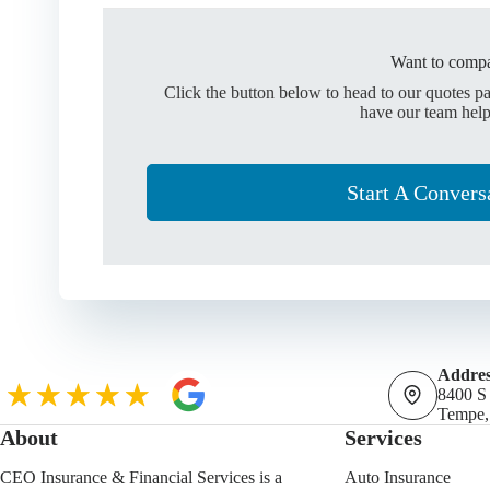
Want to compa
Click the button below to head to our quotes p
have our team help
Start A Convers
Addres
8400 S
Tempe,
About
Services
CEO Insurance & Financial Services is a
Auto Insurance