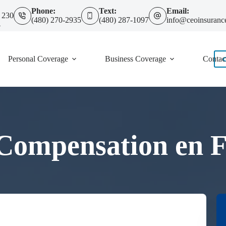
Phone:
Text:
Email:
 230
(480) 270-2935
(480) 287-1097
info@ceoinsuranc
4
Personal Coverage
Business Coverage
Contac
Compensation en Fo