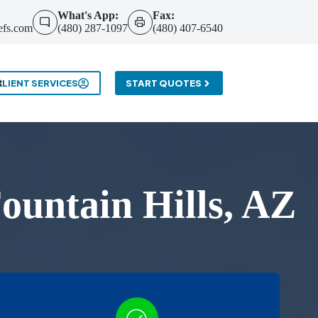
What's App:
Fax:
efs.com
(480) 287-1097
(480) 407-6540
t
CLIENT SERVICES
START QUOTES
untain Hills, AZ