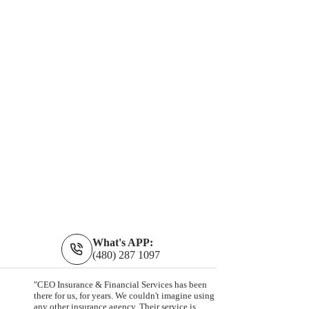
What's APP:
(480) 287 1097
"CEO Insurance & Financial Services has been
there for us, for years. We couldn't imagine using
any other insurance agency. Their service is