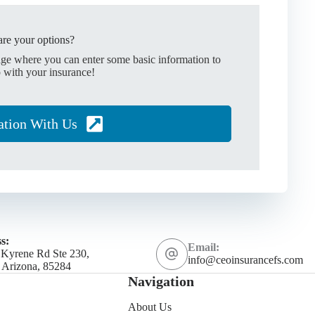
re your options?
age where you can enter some basic information to
 with your insurance!
ation With Us
s:
Email:
 Kyrene Rd Ste 230,
info@ceoinsurancefs.com
 Arizona, 85284
Navigation
About Us